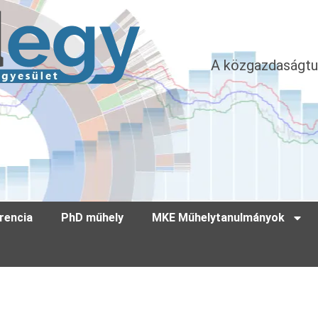
A közgazdaságtu
rencia
PhD műhely
MKE Műhelytanulmányok