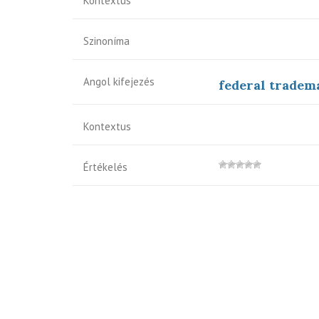
Kontextus
Szinoníma
Angol kifejezés
federal tradem
Kontextus
Értékelés