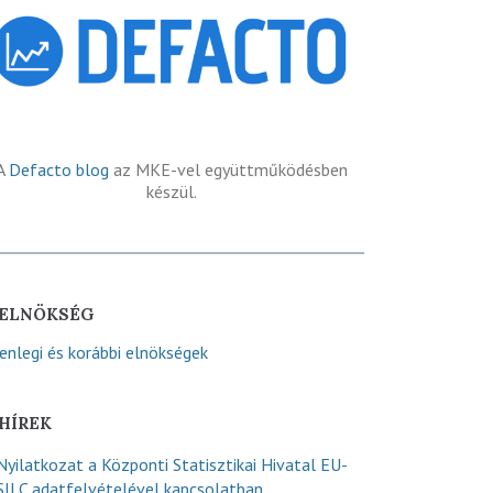
A
Defacto blog
az MKE-vel együttműködésben
készül.
ELNÖKSÉG
lenlegi és korábbi elnökségek
HÍREK
Nyilatkozat a Központi Statisztikai Hivatal EU-
SILC adatfelvételével kapcsolatban