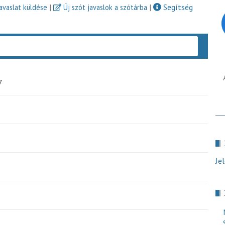
|
|
Segítség
javaslat küldése
Új szót javaslok a szótárba
Keres
y
Je