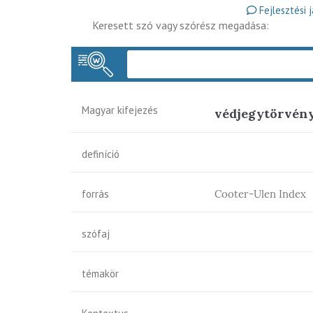
Fejlesztési 
Keresett szó vagy szórész megadása:
Magyar kifejezés
védjegytörvén
definíció
forrás
Cooter-Ulen Index
szófaj
témakör