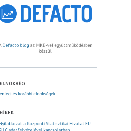
A
Defacto blog
az MKE-vel együttműködésben
készül.
ELNÖKSÉG
lenlegi és korábbi elnökségek
HÍREK
Nyilatkozat a Központi Statisztikai Hivatal EU-
SILC adatfelvételével kapcsolatban