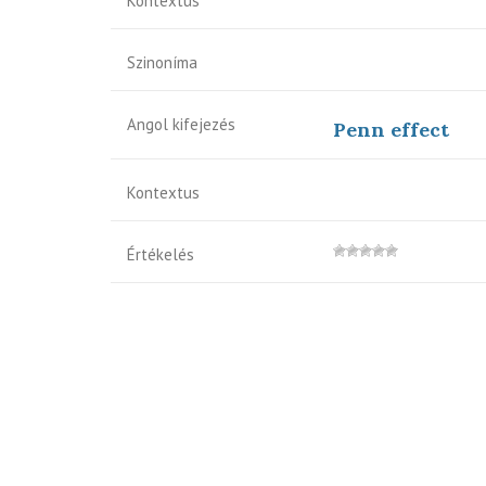
Kontextus
Szinoníma
Angol kifejezés
Penn effect
Kontextus
Értékelés