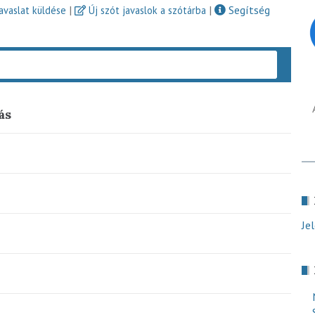
|
|
Segítség
javaslat küldése
Új szót javaslok a szótárba
Keres
ás
Je