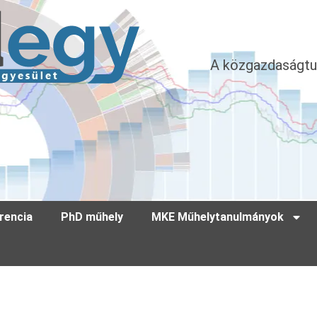
A közgazdaságtu
rencia
PhD műhely
MKE Műhelytanulmányok