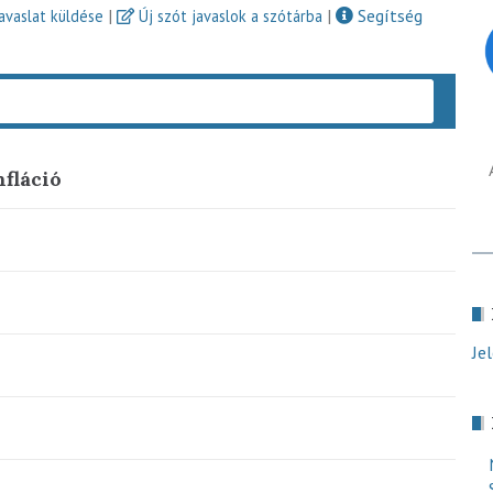
|
|
Segítség
javaslat küldése
Új szót javaslok a szótárba
Keres
nfláció
Je