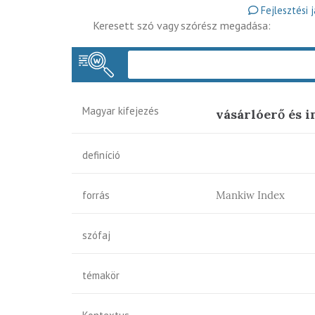
Fejlesztési 
Keresett szó vagy szórész megadása:
Magyar kifejezés
vásárlóerő és i
definíció
forrás
Mankiw Index
szófaj
témakör