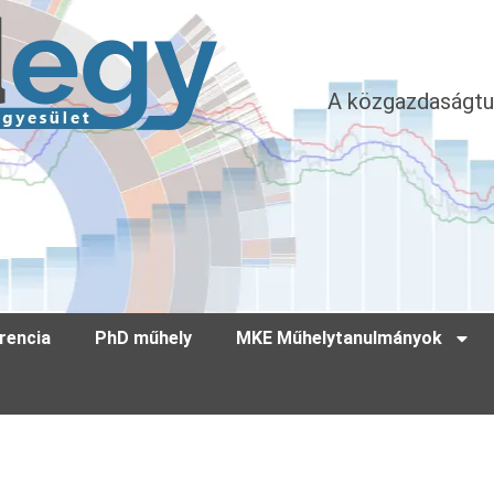
A közgazdaságtu
rencia
PhD műhely
MKE Műhelytanulmányok