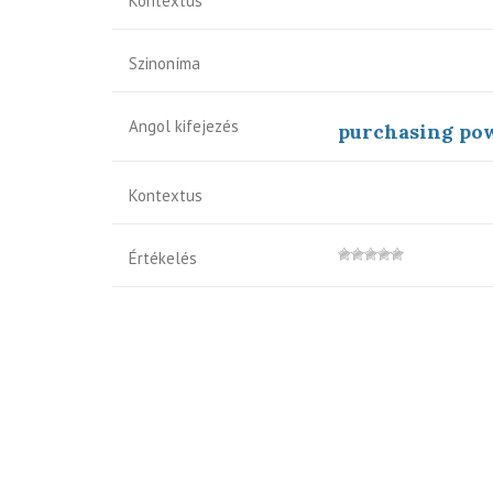
Kontextus
Szinoníma
Angol kifejezés
purchasing pow
Kontextus
Értékelés