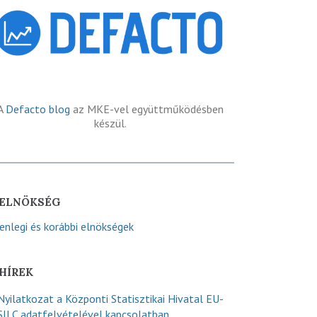
A
Defacto blog
az MKE-vel együttműködésben
készül.
ELNÖKSÉG
lenlegi és korábbi elnökségek
HÍREK
Nyilatkozat a Központi Statisztikai Hivatal EU-
SILC adatfelvételével kapcsolatban