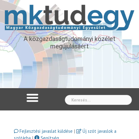
A közgazdaságtudományi közélet
megújulásáért
Whe
|
Fejlesztési javaslat küldése
Új szót javaslok a
|
Segítség
szótárba