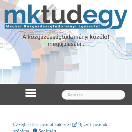
A közgazdaságtudományi közélet
megújulásáért
Whe
|
Fejlesztési javaslat küldése
Új szót javaslok a
|
Segítség
szótárba