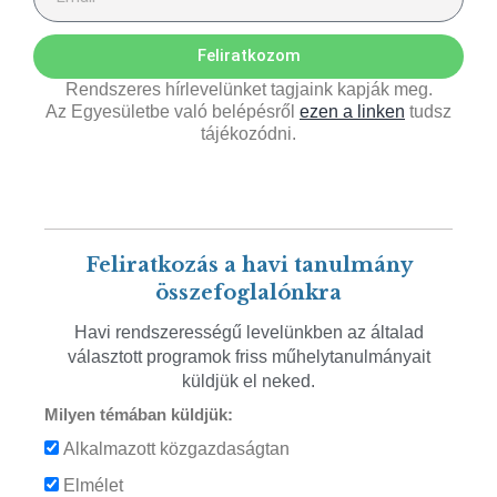
Feliratkozom
Rendszeres hírlevelünket tagjaink kapják meg.
Az Egyesületbe való belépésről
ezen a linken
tudsz
tájékozódni.
Feliratkozás a havi tanulmány
összefoglalónkra
Havi rendszerességű levelünkben az általad
választott programok friss műhelytanulmányait
küldjük el neked.
Milyen témában küldjük:
Alkalmazott közgazdaságtan
Elmélet