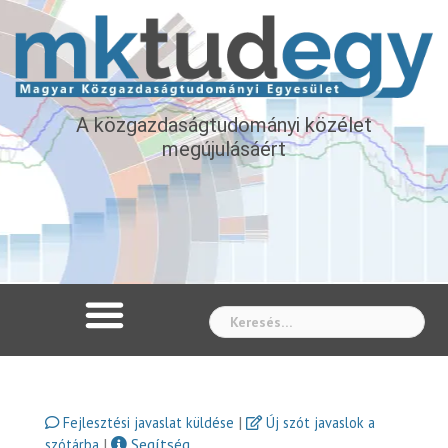
A közgazdaságtudományi közélet
megújulásáért
Whe
|
Fejlesztési javaslat küldése
Új szót javaslok a
|
Segítség
szótárba