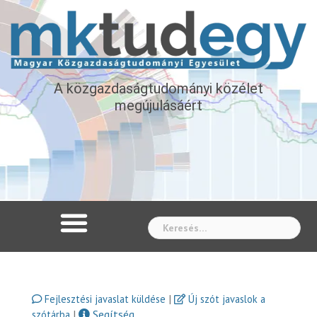
A közgazdaságtudományi közélet
megújulásáért
Whe
|
Fejlesztési javaslat küldése
Új szót javaslok a
|
Segítség
szótárba