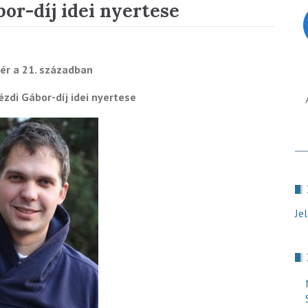
bor-díj idei nyertese
ér a 21. században
ézdi Gábor-díj idei nyertese
Je