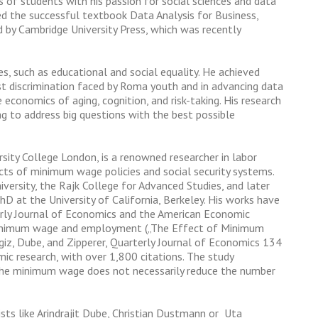
 of students with his passion for social sciences and data
red the successful textbook Data Analysis for Business,
 by Cambridge University Press, which was recently
ues, such as educational and social equality. He achieved
inst discrimination faced by Roma youth and in advancing data
economics of aging, cognition, and risk-taking. His research
ng to address big questions with the best possible
rsity College London, is a renowned researcher in labor
ects of minimum wage policies and social security systems.
iversity, the Rajk College for Advanced Studies, and later
hD at the University of California, Berkeley. His works have
terly Journal of Economics and the American Economic
 minimum wage and employment („The Effect of Minimum
z, Dube, and Zipperer, Quarterly Journal of Economics 134
ic research, with over 1,800 citations. The study
 the minimum wage does not necessarily reduce the number
ts like Arindrajit Dube, Christian Dustmann or Uta