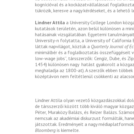
kognícióval és a kockázatvállalással foglalkoz
tükrözik, keresve a nagy kérdéseket, és a lehető 
Lindner Attila
a University College London közg
kutatások területén, azon belül különösen a mini
hatásainak vizsgálatában.
Egyetemi tanulmányait 
University-n folytatta, a University of California
láttak napvilágot, köztük a
Quarterly Journal of E
minimálbér és a foglalkoztatás összefüggéseit
low-wage jobs”, társszerzők: Cengiz, Dube, és Zi
1454) különösen nagy hatást gyakorolt a közga
meghaladja az 1800-at). A szerzők ebben többe
középtávon nem feltétlenül csökkenti az alacso
Lindner Attila olyan vezető közgazdászokkal dolg
de társszerzői között több kiváló magyar közgazd
Péter, Muraközy Balázs, és Reizer Balázs. Számo
nemcsak az akadémiai diskurzust formálták, hane
játszottak. Eredményeit a nagy médiaplatformok
Bloomberg
is kiemelte.