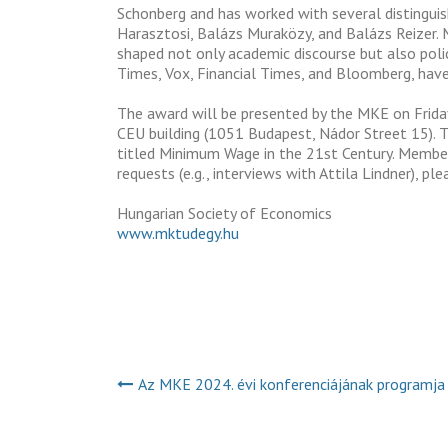
Schonberg and has worked with several distinguis
Harasztosi, Balázs Muraközy, and Balázs Reizer. M
shaped not only academic discourse but also poli
Times, Vox, Financial Times, and Bloomberg, have 
The award will be presented by the MKE on Frida
CEU building (1051 Budapest, Nádor Street 15). T
titled Minimum Wage in the 21st Century. Members
requests (e.g., interviews with Attila Lindner), 
Hungarian Society of Economics
www.mktudegy.hu
Az MKE 2024. évi konferenciájának programja