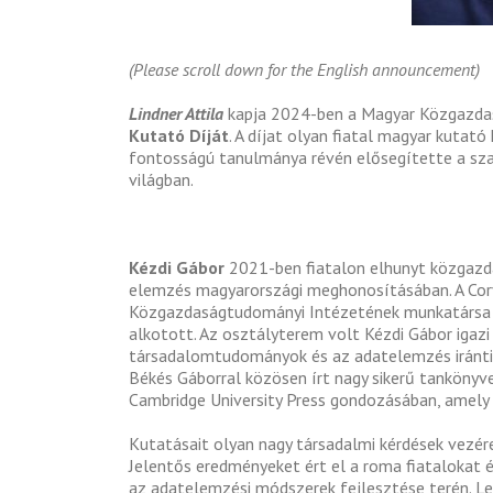
(Please scroll down for the English announcement)
Lindner Attila
kapja 2024-ben a Magyar Közgazda
Kutató Díját
. A díjat olyan fiatal magyar kutat
fontosságú tanulmánya révén elősegítette a sza
világban.
Kézdi Gábor
2021-ben fiatalon elhunyt közgazdá
elemzés magyarországi meghonosításában. A Corvi
Közgazdaságtudományi Intézetének munkatársa v
alkotott. Az osztályterem volt Kézdi Gábor igazi 
társadalomtudományok és az adatelemzés iránti 
Békés Gáborral közösen írt nagy sikerű tankönyv
Cambridge University Press gondozásában, amely 
Kutatásait olyan nagy társadalmi kérdések vezére
Jelentős eredményeket ért el a roma fiatalokat é
az adatelemzési módszerek fejlesztése terén. L