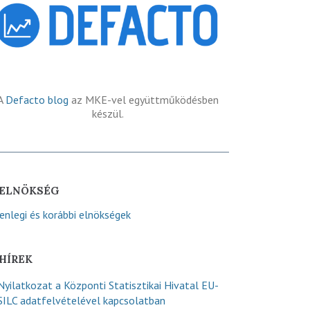
A
Defacto blog
az MKE-vel együttműködésben
készül.
ELNÖKSÉG
lenlegi és korábbi elnökségek
HÍREK
Nyilatkozat a Központi Statisztikai Hivatal EU-
SILC adatfelvételével kapcsolatban