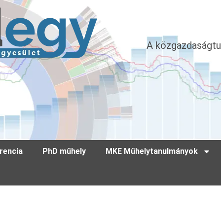
A közgazdaságtu
rencia
PhD műhely
MKE Műhelytanulmányok