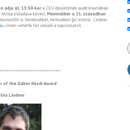
 adja át, 13:30-kor
a CEU épületének auditóriumában
r Attila előadása követi,
Minimálbér a 21. században
pviselőit is. Kérdésekkel, kérésekkel (pl. interjú Lindner
hu
címen vehetik fel velünk a kapcsolatot.
***********************************
er of the Gábor Kézdi Award
tila Lindner