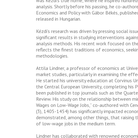
was Kézdi’s true home, where he inspired hundreds
analysis. Shortly before his passing, he co-autho
Economics and Policy with Gábor Békés, published
released in Hungarian.
Kézdi’s research was driven by pressing social iss
significant results in studying interventions aga
analysis methods. His recent work focused on the 
reflects the finest traditions of economics, seeki
methodologies.
Attila Lindner, a professor of economics at Unive
market studies, particularly in examining the eff
He started his university education at Corvinus Un
the Central European University, completing his P
been published in top journals such as the Quar
Review. His study on the relationship between
Wages on Low-Wage Jobs,” co-authored with Cengi
(3), 1405-1454) has significantly impacted econom
demonstrated, among other things, that raising
of low-wage jobs in the medium term.
Lindner has collaborated with renowned economis