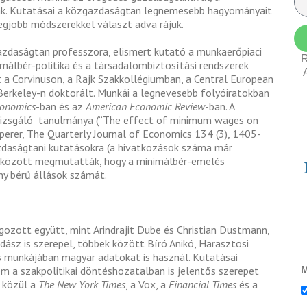
tak. Kutatásai a közgazdaságtan legnemesebb hagyományait
legjobb módszerekkel választ adva rájuk.
azdaságtan professzora, elismert kutató a munkaerőpiaci
R
málbér-politika és a társadalombiztosítási rendszerek
a Corvinuson, a Rajk Szakkollégiumban, a Central European
 Berkeley-n doktorált.
Munkái a legnevesebb folyóiratokban
conomics
-ban és az
American Economic Review
-ban. A
 vizsgáló tanulmánya (“The effect of minimum wages on
pperer, The Quarterly Journal of Economics 134 (3), 1405-
zdaságtani kutatásokra (a hivatkozások száma már
k között megmutatták, hogy a minimálbér-emelés
ny bérű állások számát.
ozott együtt, mint Arindrajit Dube és Christian Dustmann,
ász is szerepel, többek között Bíró Anikó, Harasztosi
s munkájában magyar adatokat is használ.
Kutatásai
m a szakpolitikai döntéshozatalban is jelentős szerepet
M
 közül a
The New York Times
, a Vox, a
Financial Times
és a