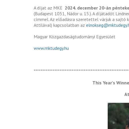
A díjat az MKE
2024. december 20-án pénteken
(Budapest 1051, Nádor u. 15.). A díjátadót Lindne
címmel. Az előadásra szeretettel várjuk a sajtó ké
Attilával) kapcsolatban az
elnokseg@mktudegy.
Magyar Közgazdaságtudományi Egyesület
www.mktudegy.hu
*******************************************************
This Year’s Winn
At