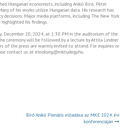
hed Hungarian economists, including Anikó Bíró, Péter
any of his works utilize Hungarian data. His research has
cy decisions. Major media platforms, including The New York
highlighted his findings.
y, December 20, 2024, at 1:30 PM in the auditorium of the
he ceremony will be followed by a lecture by Attila Lindner
 of the press are warmly invited to attend. For inquiries or
please contact us at elnokseg@mktudegy.hu.
Bíró Anikó Plenáris előadása az MKE 2024. évi
konferenciáján