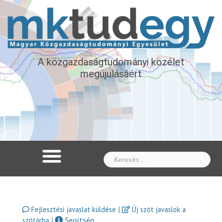
A közgazdaságtudományi közélet
megújulásáért
Whe
|
Fejlesztési javaslat küldése
Új szót javaslok a
|
Segítség
szótárba