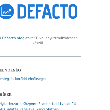
A
Defacto blog
az MKE-vel együttműködésben
készül.
ELNÖKSÉG
lenlegi és korábbi elnökségek
HÍREK
Nyilatkozat a Központi Statisztikai Hivatal EU-
SILC adatfelvételével kapcsolatban