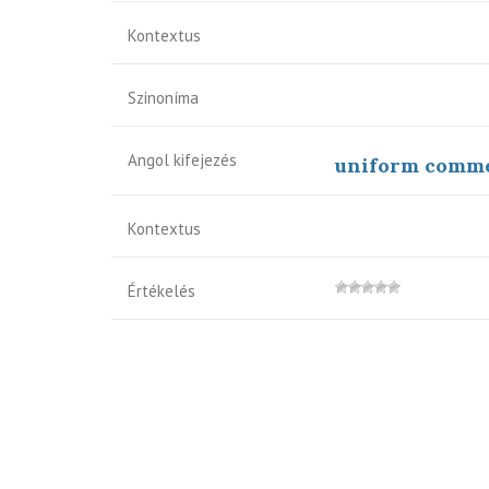
Kontextus
Szinoníma
Angol kifejezés
uniform comme
Kontextus
Értékelés