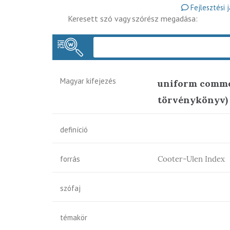
Fejlesztési 
Keresett szó vagy szórész megadása:
Magyar kifejezés
uniform commer
törvénykönyv)
definíció
forrás
Cooter-Ulen Index
szófaj
témakör