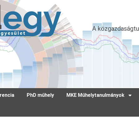
A közgazdaságtu
rencia
PhD műhely
MKE Műhelytanulmányok