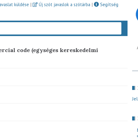
|
|
Segítség
javaslat küldése
Új szót javaslok a szótárba
Keres
cial code (egységes kereskedelmi
Je