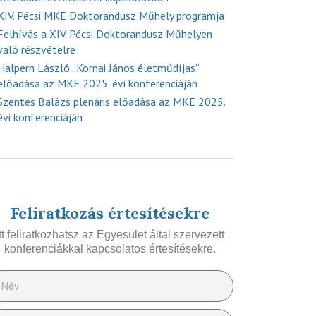
XIV. Pécsi MKE Doktorandusz Műhely programja
Felhívás a XIV. Pécsi Doktorandusz Műhelyen
való részvételre
Halpern László „Kornai János életműdíjas”
előadása az MKE 2025. évi konferenciáján
Szentes Balázs plenáris előadása az MKE 2025.
évi konferenciáján
Feliratkozás értesítésekre
Itt feliratkozhatsz az Egyesület által szervezett
konferenciákkal kapcsolatos értesítésekre.