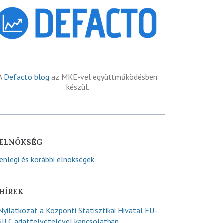
A
Defacto blog
az MKE-vel együttműködésben
készül.
ELNÖKSÉG
lenlegi és korábbi elnökségek
HÍREK
Nyilatkozat a Központi Statisztikai Hivatal EU-
SILC adatfelvételével kapcsolatban