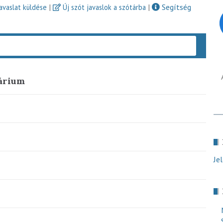
|
|
Segítség
javaslat küldése
Új szót javaslok a szótárba
Keres
árium
Je