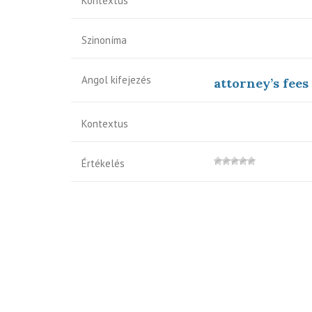
Kontextus
Szinoníma
Angol kifejezés
attorney’s fees
Kontextus
Értékelés