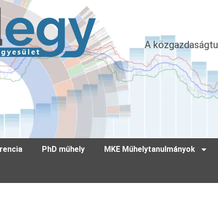
A közgazdaságtu
rencia
PhD műhely
MKE Műhelytanulmányok