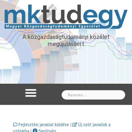
A közgazdaságtudományi közélet
megújulásáért
Whe
|
Fejlesztési javaslat küldése
Új szót javaslok a
|
Segítség
szótárba