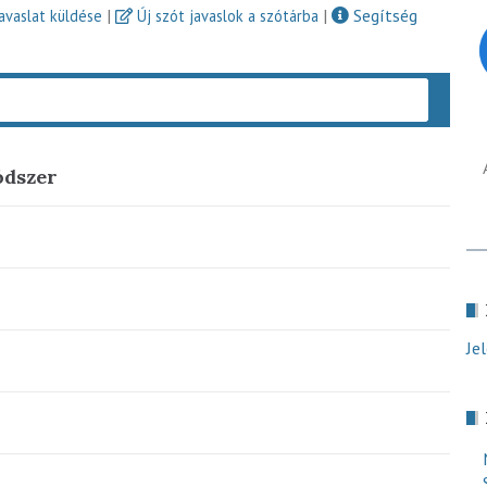
|
|
Segítség
javaslat küldése
Új szót javaslok a szótárba
Keres
dszer
Je