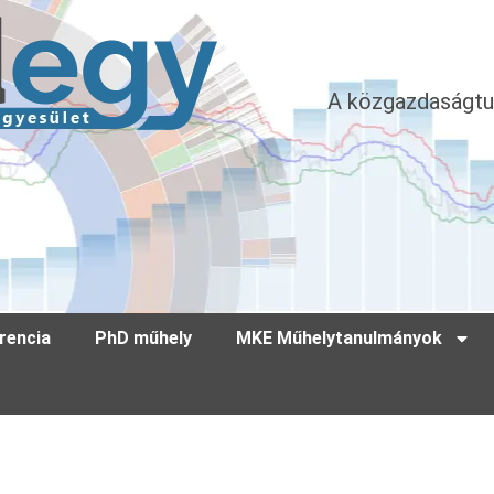
A közgazdaságtu
rencia
PhD műhely
MKE Műhelytanulmányok