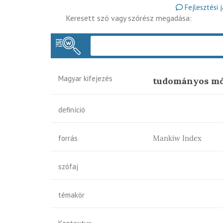
Fejlesztési 
Keresett szó vagy szórész megadása:
Magyar kifejezés
tudományos mó
definíció
forrás
Mankiw Index
szófaj
témakör