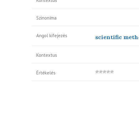
Kontextus
Szinoníma
Angol kifejezés
scientific met
Kontextus
Értékelés