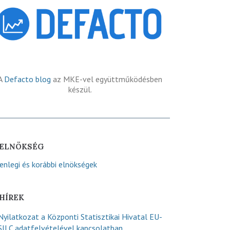
A
Defacto blog
az MKE-vel együttműködésben
készül.
ELNÖKSÉG
lenlegi és korábbi elnökségek
HÍREK
Nyilatkozat a Központi Statisztikai Hivatal EU-
SILC adatfelvételével kapcsolatban