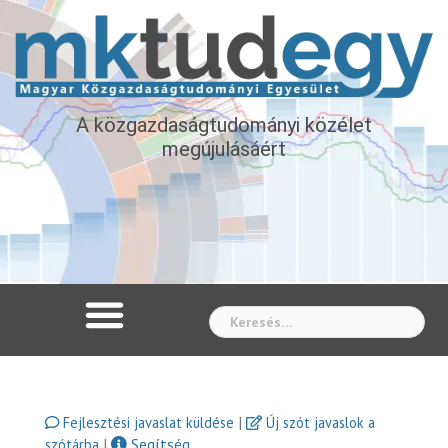
A közgazdaságtudományi közélet
megújulásáért
Whe
|
Fejlesztési javaslat küldése
Új szót javaslok a
|
Segítség
szótárba