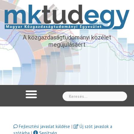
A közgazdaságtudományi közélet
megújulásáért
Whe
|
Fejlesztési javaslat küldése
Új szót javaslok a
|
Segítség
szótárba