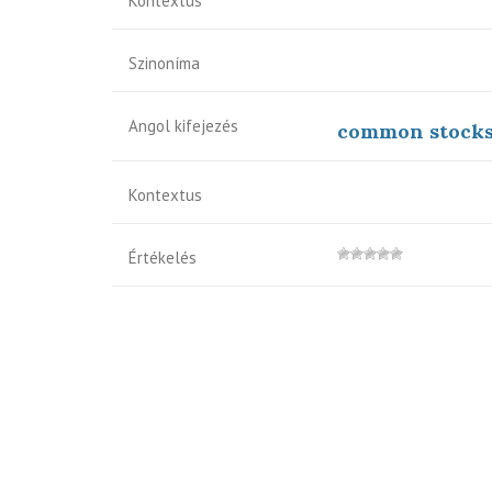
Kontextus
Szinoníma
Angol kifejezés
common stock
Kontextus
Értékelés