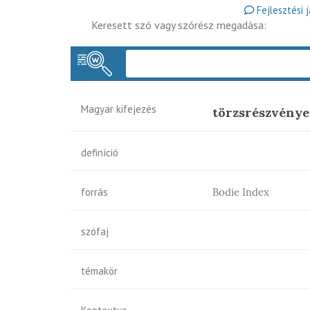
Fejlesztési 
Keresett szó vagy szórész megadása:
Magyar kifejezés
törzsrészvény
definíció
forrás
Bodie Index
szófaj
témakör