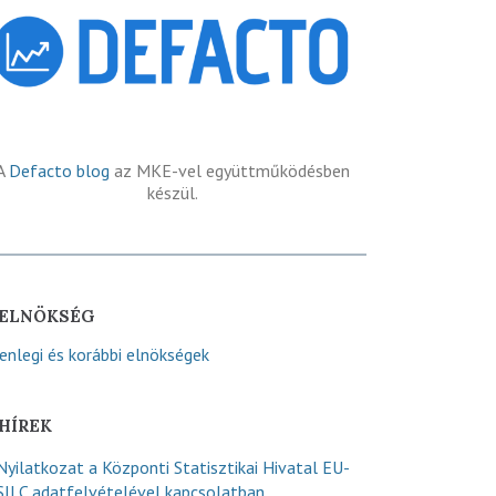
A
Defacto blog
az MKE-vel együttműködésben
készül.
ELNÖKSÉG
lenlegi és korábbi elnökségek
HÍREK
Nyilatkozat a Központi Statisztikai Hivatal EU-
SILC adatfelvételével kapcsolatban