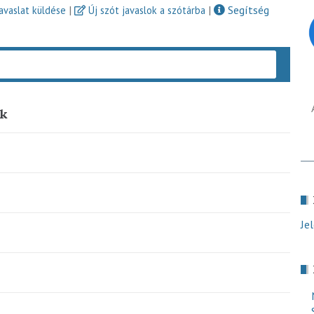
|
|
Segítség
javaslat küldése
Új szót javaslok a szótárba
Keres
ek
Je