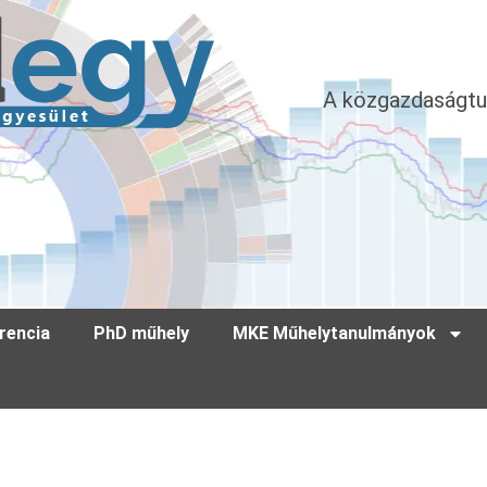
A közgazdaságtu
rencia
PhD műhely
MKE Műhelytanulmányok