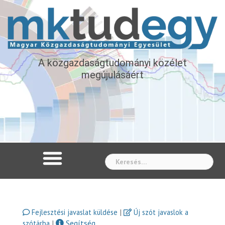
A közgazdaságtudományi közélet
megújulásáért
Whe
|
Fejlesztési javaslat küldése
Új szót javaslok a
|
Segítség
szótárba