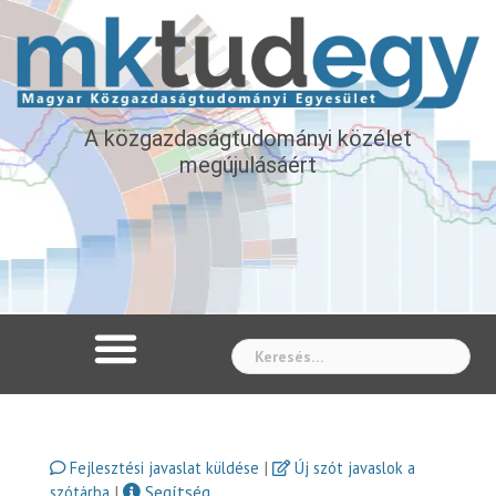
A közgazdaságtudományi közélet
megújulásáért
Whe
|
Fejlesztési javaslat küldése
Új szót javaslok a
|
Segítség
szótárba