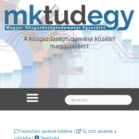
A közgazdaságtudományi közélet
megújulásáért
Whe
|
Fejlesztési javaslat küldése
Új szót javaslok a
|
Segítség
szótárba