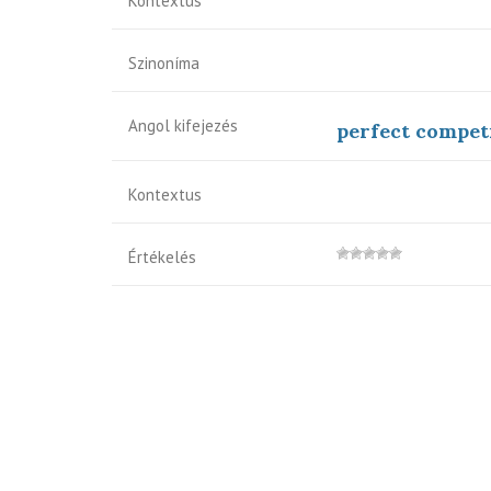
Kontextus
Szinoníma
Angol kifejezés
perfect compet
Kontextus
Értékelés