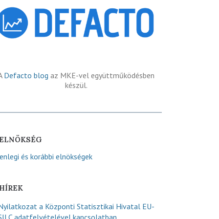
A
Defacto blog
az MKE-vel együttműködésben
készül.
ELNÖKSÉG
lenlegi és korábbi elnökségek
HÍREK
Nyilatkozat a Központi Statisztikai Hivatal EU-
SILC adatfelvételével kapcsolatban