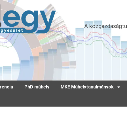
A közgazdaságtu
rencia
PhD műhely
MKE Műhelytanulmányok