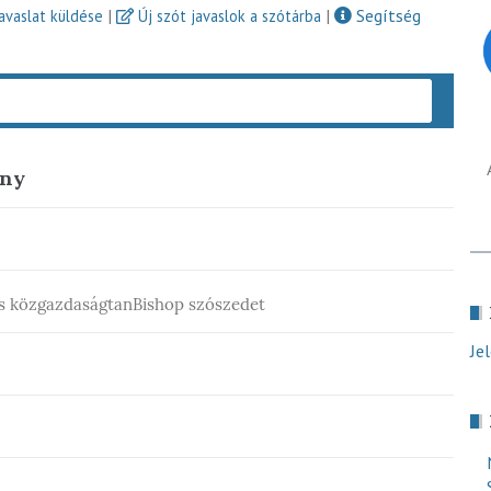
|
|
Segítség
javaslat küldése
Új szót javaslok a szótárba
Keres
eny
és közgazdaságtanBishop szószedet
Je