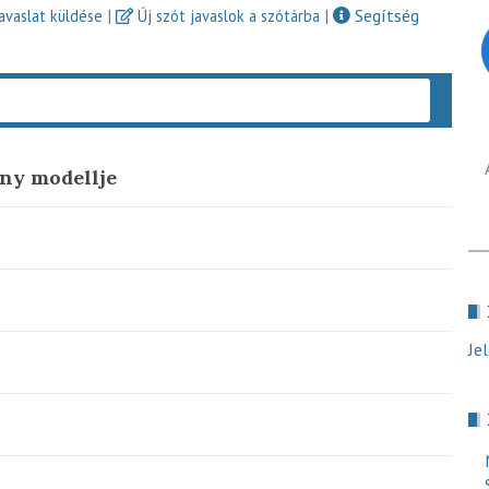
|
|
Segítség
javaslat küldése
Új szót javaslok a szótárba
Keres
eny modellje
Je