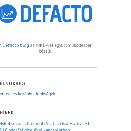
A
Defacto blog
az MKE-vel együttműködésben
készül.
ELNÖKSÉG
lenlegi és korábbi elnökségek
HÍREK
Nyilatkozat a Központi Statisztikai Hivatal EU-
SILC adatfelvételével kapcsolatban