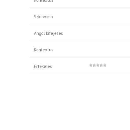
Kontextus
Szinoníma
Angol kifejezés
Kontextus
Értékelés