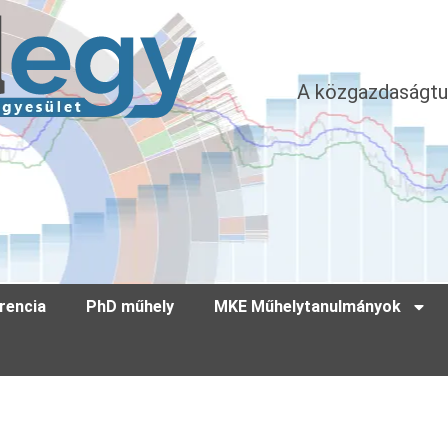
A közgazdaságtu
rencia
PhD műhely
MKE Műhelytanulmányok