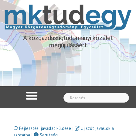
A közgazdaságtudományi közélet
megújulásáért
Whe
|
Fejlesztési javaslat küldése
Új szót javaslok a
|
Segítség
szótárba