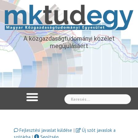
A közgazdaságtudományi közélet
megújulásáért
Whe
|
Fejlesztési javaslat küldése
Új szót javaslok a
|
Segítség
szótárba