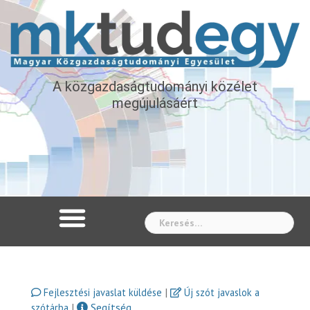
A közgazdaságtudományi közélet
megújulásáért
Whe
|
Fejlesztési javaslat küldése
Új szót javaslok a
|
Segítség
szótárba