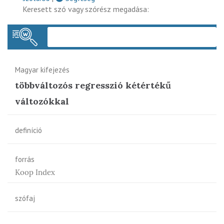
Keresett szó vagy szórész megadása:
Keres
Magyar kifejezés
többváltozós regresszió kétértékű
változókkal
definíció
forrás
Koop Index
szófaj