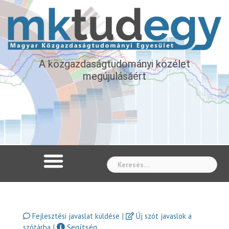
A közgazdaságtudományi közélet
megújulásáért
Whe
|
Fejlesztési javaslat küldése
Új szót javaslok a
|
Segítség
szótárba