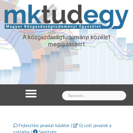
A közgazdaságtudományi közélet
megújulásáért
Whe
|
Fejlesztési javaslat küldése
Új szót javaslok a
|
Segítség
szótárba