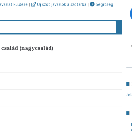
|
|
Segítség
javaslat küldése
Új szót javaslok a szótárba
Keres
 család (nagycsalád)
Je