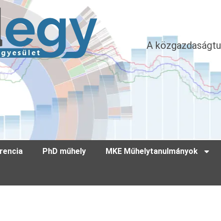
A közgazdaságtu
rencia
PhD műhely
MKE Műhelytanulmányok