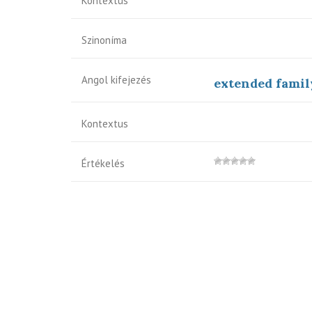
Kontextus
Szinoníma
Angol kifejezés
extended famil
Kontextus
Értékelés