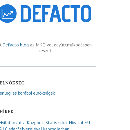
A
Defacto blog
az MKE-vel együttműködésben
készül.
ELNÖKSÉG
lenlegi és korábbi elnökségek
HÍREK
Nyilatkozat a Központi Statisztikai Hivatal EU-
SILC adatfelvételével kapcsolatban