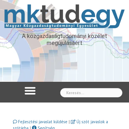
A közgazdaságtudományi közélet
megújulásáért
Whe
|
Fejlesztési javaslat küldése
Új szót javaslok a
|
Segítség
szótárba