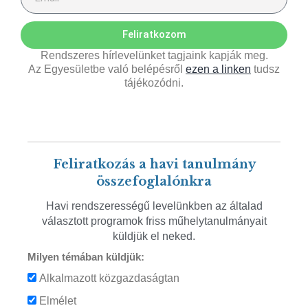
Feliratkozom
Rendszeres hírlevelünket tagjaink kapják meg.
Az Egyesületbe való belépésről
ezen a linken
tudsz
tájékozódni.
Feliratkozás a havi tanulmány
összefoglalónkra
Havi rendszerességű levelünkben az általad
választott programok friss műhelytanulmányait
küldjük el neked.
Milyen témában küldjük:
Alkalmazott közgazdaságtan
Elmélet