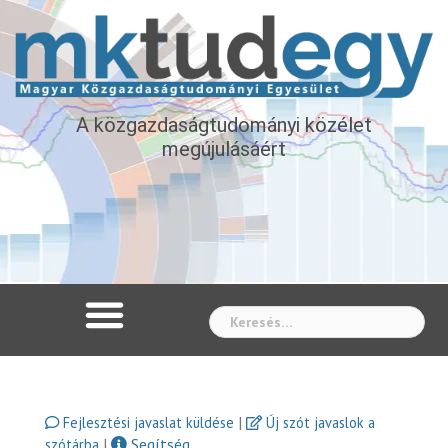
A közgazdaságtudományi közélet
megújulásáért
Whe
|
Fejlesztési javaslat küldése
Új szót javaslok a
|
Segítség
szótárba