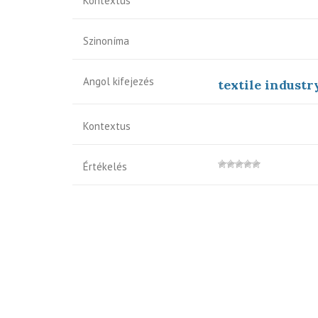
Kontextus
Szinoníma
Angol kifejezés
textile industr
Kontextus
Értékelés