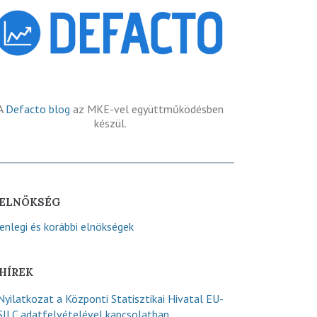
A
Defacto blog
az MKE-vel együttműködésben
készül.
ELNÖKSÉG
lenlegi és korábbi elnökségek
HÍREK
Nyilatkozat a Központi Statisztikai Hivatal EU-
SILC adatfelvételével kapcsolatban