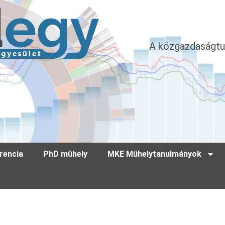
A közgazdaságtu
rencia
PhD műhely
MKE Műhelytanulmányok