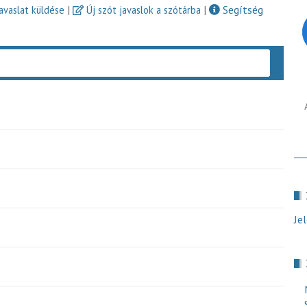
|
|
Segítség
javaslat küldése
Új szót javaslok a szótárba
Keres
Je