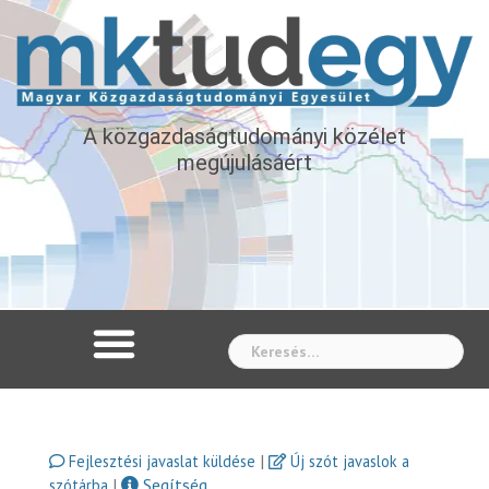
A közgazdaságtudományi közélet
megújulásáért
Whe
|
Fejlesztési javaslat küldése
Új szót javaslok a
|
Segítség
szótárba