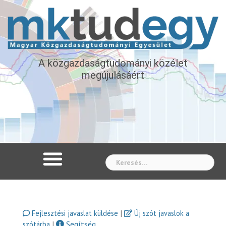
A közgazdaságtudományi közélet
megújulásáért
Whe
|
Fejlesztési javaslat küldése
Új szót javaslok a
|
Segítség
szótárba