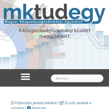
A közgazdaságtudományi közélet
megújulásáért
Whe
|
Fejlesztési javaslat küldése
Új szót javaslok a
|
Segítség
szótárba