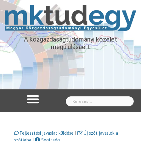
A közgazdaságtudományi közélet
megújulásáért
Whe
|
Fejlesztési javaslat küldése
Új szót javaslok a
|
Segítség
szótárba