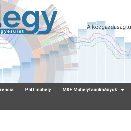
A közgazdaságtu
rencia
PhD műhely
MKE Műhelytanulmányok