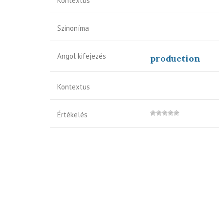
Kontextus
Szinoníma
Angol kifejezés
production
Kontextus
Értékelés