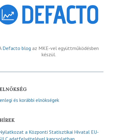
A
Defacto blog
az MKE-vel együttműködésben
készül.
ELNÖKSÉG
lenlegi és korábbi elnökségek
HÍREK
Nyilatkozat a Központi Statisztikai Hivatal EU-
SILC adatfelvételével kapcsolatban