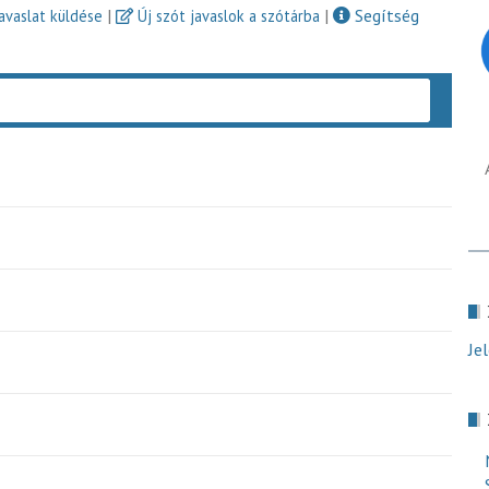
|
|
Segítség
javaslat küldése
Új szót javaslok a szótárba
Keres
Je