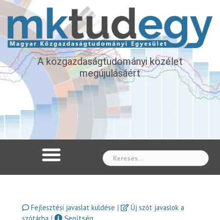
A közgazdaságtudományi közélet
megújulásáért
Whe
|
Fejlesztési javaslat küldése
Új szót javaslok a
|
Segítség
szótárba