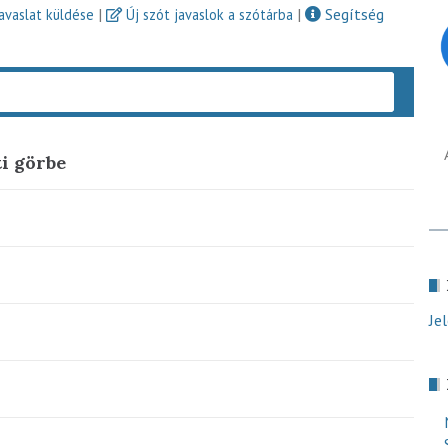
|
|
Segítség
javaslat küldése
Új szót javaslok a szótárba
Keres
i görbe
Je