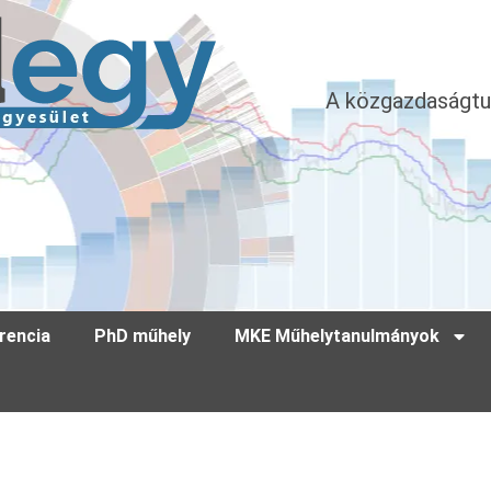
A közgazdaságtu
rencia
PhD műhely
MKE Műhelytanulmányok