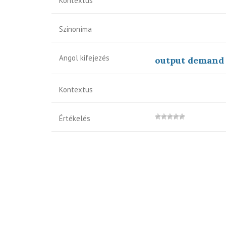
Kontextus
Szinoníma
Angol kifejezés
output demand
Kontextus
Értékelés