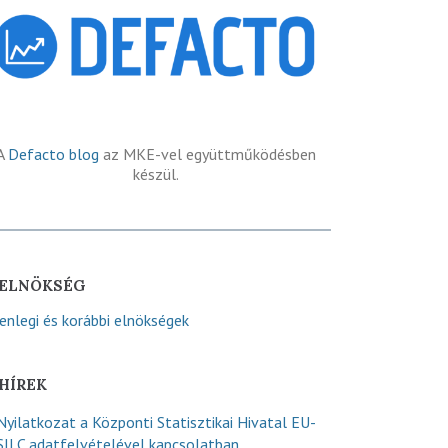
A
Defacto blog
az MKE-vel együttműködésben
készül.
ELNÖKSÉG
lenlegi és korábbi elnökségek
HÍREK
Nyilatkozat a Központi Statisztikai Hivatal EU-
SILC adatfelvételével kapcsolatban