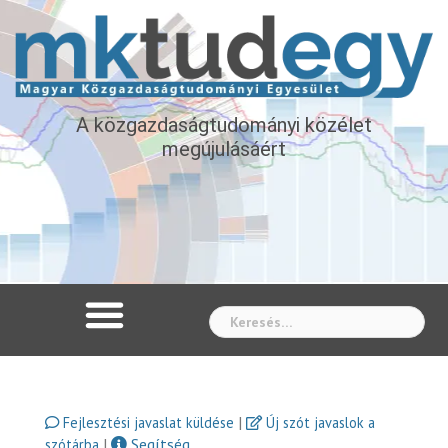
A közgazdaságtudományi közélet
megújulásáért
Whe
|
Fejlesztési javaslat küldése
Új szót javaslok a
|
Segítség
szótárba