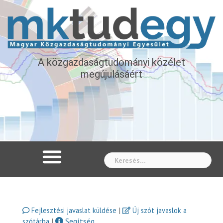
A közgazdaságtudományi közélet
megújulásáért
Whe
|
Fejlesztési javaslat küldése
Új szót javaslok a
|
Segítség
szótárba