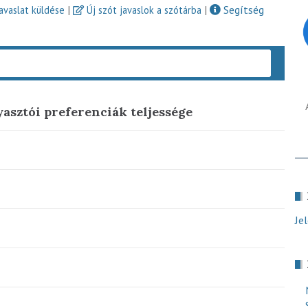
|
|
Segítség
javaslat küldése
Új szót javaslok a szótárba
Keres
gyasztói preferenciák teljessége
Je