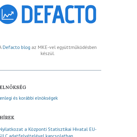
A
Defacto blog
az MKE-vel együttműködésben
készül.
ELNÖKSÉG
lenlegi és korábbi elnökségek
HÍREK
Nyilatkozat a Központi Statisztikai Hivatal EU-
SILC adatfelvételével kapcsolatban