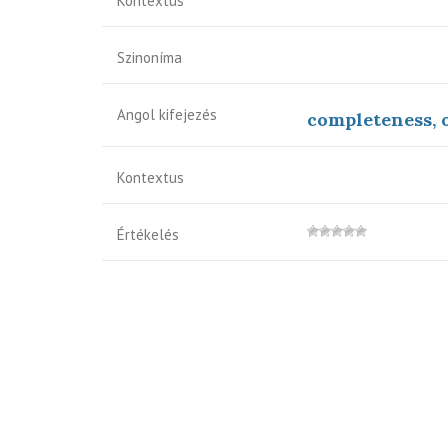
Kontextus
Szinoníma
Angol kifejezés
completeness, 
Kontextus
Értékelés