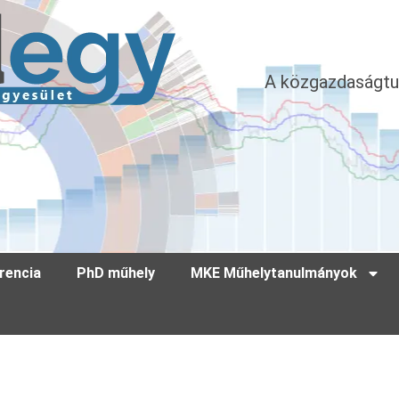
A közgazdaságtu
rencia
PhD műhely
MKE Műhelytanulmányok