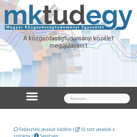
A közgazdaságtudományi közélet
megújulásáért
Whe
|
Fejlesztési javaslat küldése
Új szót javaslok a
|
Segítség
szótárba