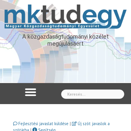
A közgazdaságtudományi közélet
megújulásáért
Whe
|
Fejlesztési javaslat küldése
Új szót javaslok a
|
Segítség
szótárba