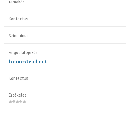
témakör
Kontextus
Szinoníma
Angol kifejezés
homestead act
Kontextus
Értékelés