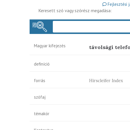
Fejlesztési 
Keresett szó vagy szórész megadása:
Magyar kifejezés
távolsági tele
definíció
forrás
Hirscleifer Index
szófaj
témakör