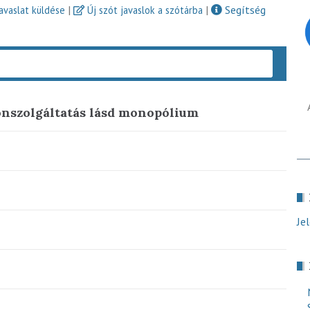
|
|
Segítség
javaslat küldése
Új szót javaslok a szótárba
Keres
fonszolgáltatás lásd monopólium
Je