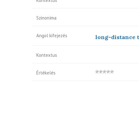
Kontextus
Szinoníma
Angol kifejezés
long-distance 
Kontextus
Értékelés