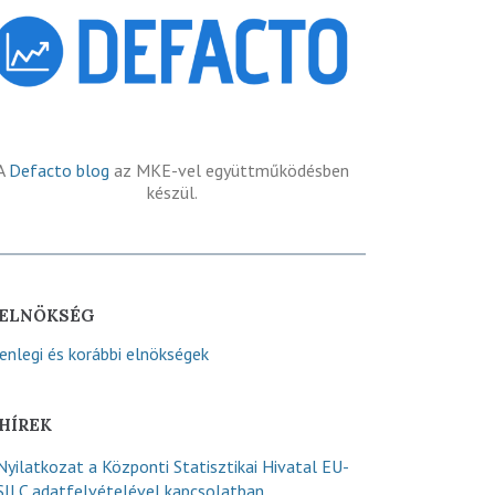
A
Defacto blog
az MKE-vel együttműködésben
készül.
ELNÖKSÉG
lenlegi és korábbi elnökségek
HÍREK
Nyilatkozat a Központi Statisztikai Hivatal EU-
SILC adatfelvételével kapcsolatban