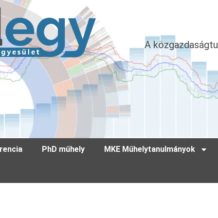
A közgazdaságtu
rencia
PhD műhely
MKE Műhelytanulmányok