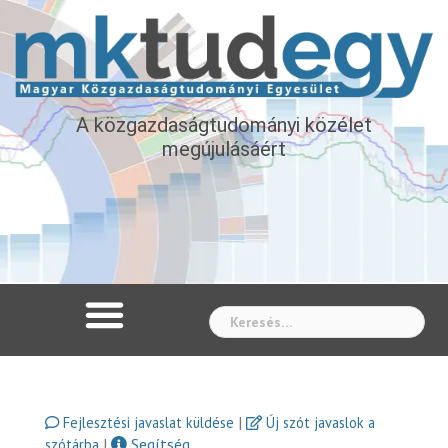
A közgazdaságtudományi közélet
megújulásáért
Whe
|
Fejlesztési javaslat küldése
Új szót javaslok a
|
Segítség
szótárba