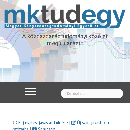
A közgazdaságtudományi közélet
megújulásáért
Whe
|
Fejlesztési javaslat küldése
Új szót javaslok a
|
Segítség
szótárba