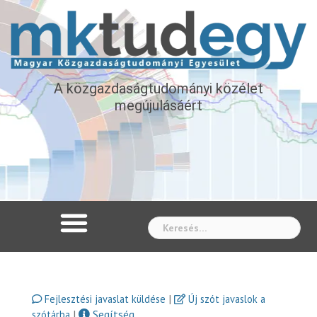
A közgazdaságtudományi közélet
megújulásáért
Whe
|
Fejlesztési javaslat küldése
Új szót javaslok a
|
Segítség
szótárba