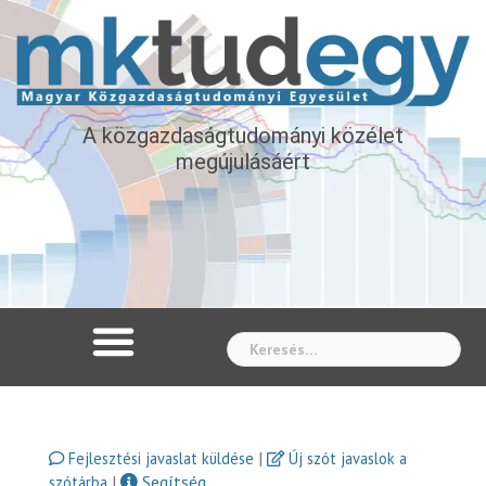
A közgazdaságtudományi közélet
megújulásáért
Whe
|
Fejlesztési javaslat küldése
Új szót javaslok a
|
Segítség
szótárba