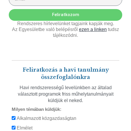
Feliratkozom
Rendszeres hírlevelünket tagjaink kapják meg.
Az Egyesületbe való belépésről
ezen a linken
tudsz
tájékozódni.
Feliratkozás a havi tanulmány
összefoglalónkra
Havi rendszerességű levelünkben az általad
választott programok friss műhelytanulmányait
küldjük el neked.
Milyen témában küldjük:
Alkalmazott közgazdaságtan
Elmélet