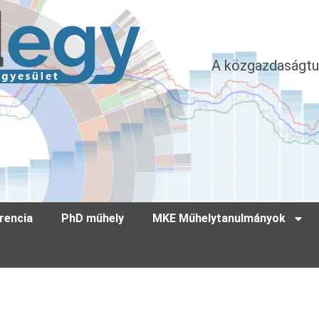
A közgazdaságtu
rencia
PhD műhely
MKE Műhelytanulmányok