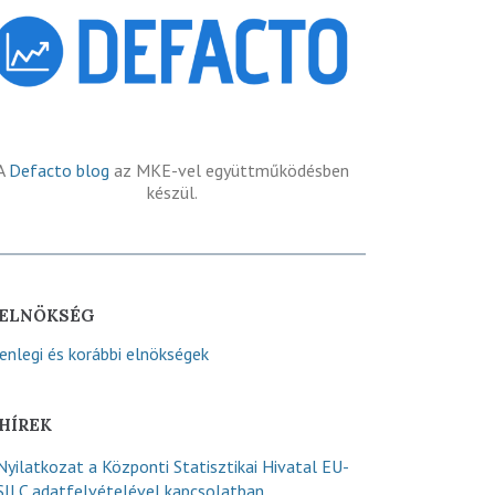
A
Defacto blog
az MKE-vel együttműködésben
készül.
ELNÖKSÉG
lenlegi és korábbi elnökségek
HÍREK
Nyilatkozat a Központi Statisztikai Hivatal EU-
SILC adatfelvételével kapcsolatban