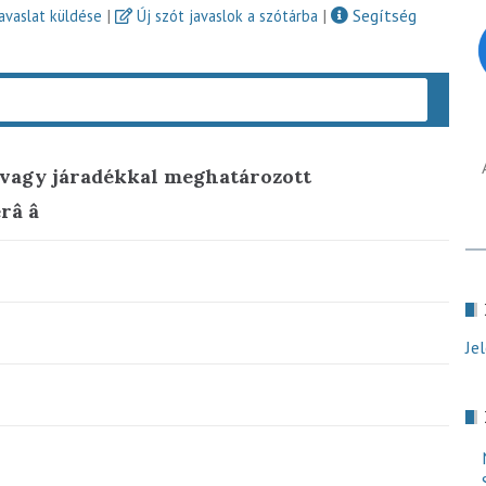
|
|
Segítség
javaslat küldése
Új szót javaslok a szótárba
Keres
l vagy járadékkal meghatározott
erâ â
Je