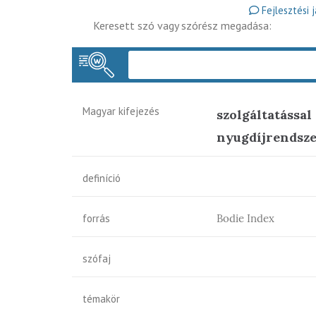
Fejlesztési 
Keresett szó vagy szórész megadása:
Magyar kifejezés
szolgáltatássa
nyugdíjrendsz
definíció
forrás
Bodie Index
szófaj
témakör