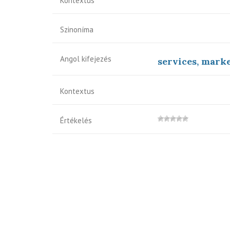
Kontextus
Szinoníma
Angol kifejezés
services, marke
Kontextus
Értékelés