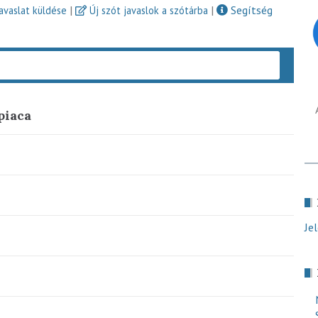
|
|
Segítség
javaslat küldése
Új szót javaslok a szótárba
Keres
piaca
Je