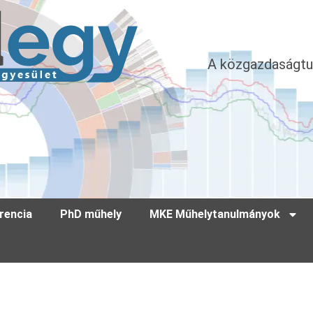
A közgazdaságtu
rencia
PhD műhely
MKE Műhelytanulmányok