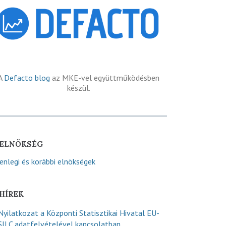
A
Defacto blog
az MKE-vel együttműködésben
készül.
ELNÖKSÉG
lenlegi és korábbi elnökségek
HÍREK
Nyilatkozat a Központi Statisztikai Hivatal EU-
SILC adatfelvételével kapcsolatban