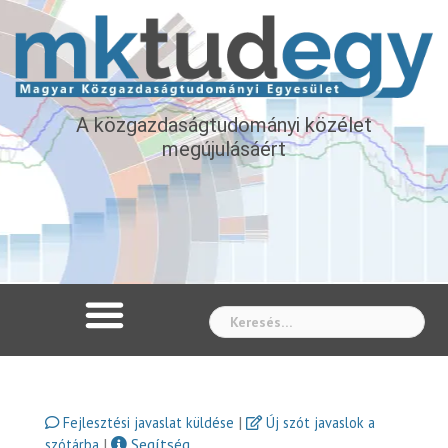
A közgazdaságtudományi közélet
megújulásáért
Whe
|
Fejlesztési javaslat küldése
Új szót javaslok a
|
Segítség
szótárba